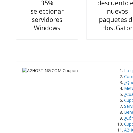
35%
descuento 
seleccionar
nuevos
servidores
paquetes d
Windows
HostGator
Lo 
Cóm
¿Qu
Mét
¿Cuá
Cupo
Serv
Bene
¿Cóm
Cupó
A2HO