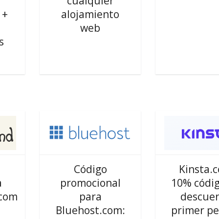
cualquier
 +
alojamiento
web
s
Código
Kinsta.
a
promocional
10% códi
.com
para
descue
Bluehost.com:
primer p