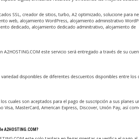
dos SSL, creador de sitios, turbo, A2 optimizado, solucione para ne
iento web, alojamiento WordPress, alojamiento administrativo WordP
iento dedicado, alojamiento dedicado adminitrativo, alojamiento de
ba en A2HOSTING.COM este servicio será entregado a través de su cuen
ariedad disponibles de diferentes descuentos disponibles entre los
os cuales son aceptados para el pago de suscripción a sus planes u
como Visa, MasterCard, American Express, Discover, Unión Pay, así co
s de A2HOSTING.COM?
STING.COM este solo tardara en llegar mientas se verifica el pago al 