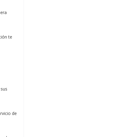
mera
ción te
 sus
rvicio de