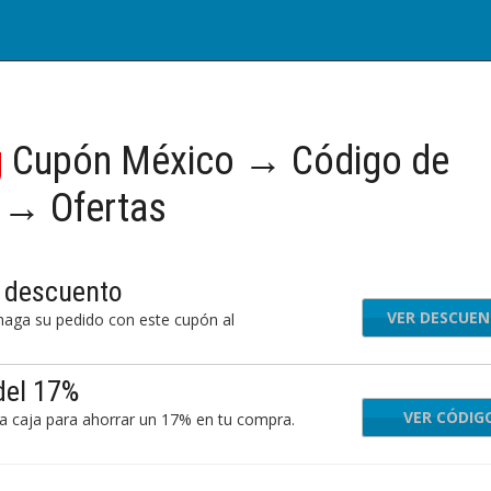
g
Cupón México → Código de
 → Ofertas
 descuento
VER DESCUE
aga su pedido con este cupón al
del 17%
VER CÓDIG
AST
a caja para ahorrar un 17% en tu compra.