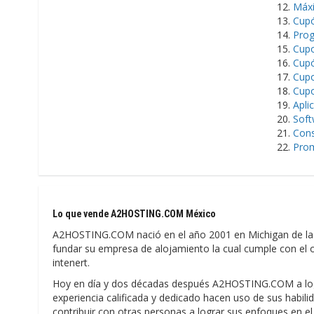
Máxi
Cupó
Pro
Cup
Cup
Cup
Cup
Apli
Soft
Cons
Prom
Lo que vende A2HOSTING.COM México
A2HOSTING.COM nació en el año 2001 en Michigan de la 
fundar su empresa de alojamiento la cual cumple con el ob
intenert.
Hoy en día y dos décadas después A2HOSTING.COM a logra
experiencia calificada y dedicado hacen uso de sus habili
contribuir con otras personas a lograr sus enfoques en el