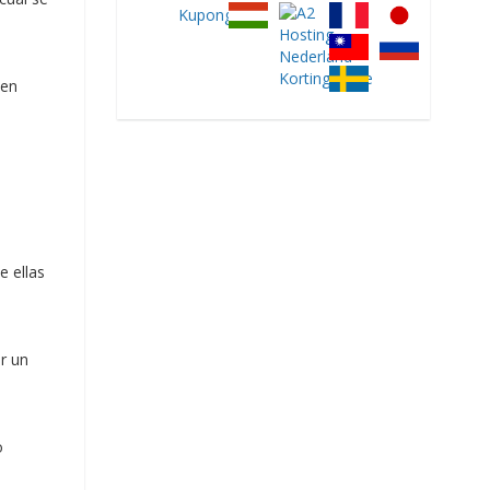
 en
e ellas
r un
o