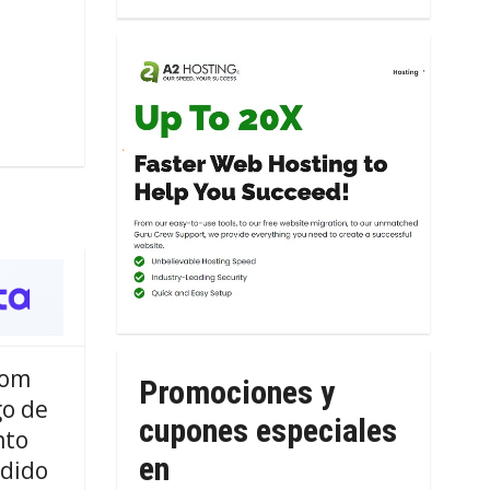
com
Promociones y
go de
cupones especiales
nto
en
edido