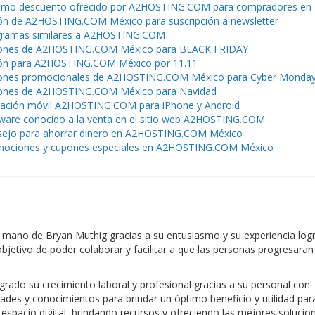
mo descuento ofrecido por A2HOSTING.COM para compradores en
n de A2HOSTING.COM México para suscripción a newsletter
gramas similares a A2HOSTING.COM
ones de A2HOSTING.COM México para BLACK FRIDAY
ón para A2HOSTING.COM México por 11.11
ones promocionales de A2HOSTING.COM México para Cyber Monda
ones de A2HOSTING.COM México para Navidad
cación móvil A2HOSTING.COM para iPhone y Android
ware conocido a la venta en el sitio web A2HOSTING.COM
ejo para ahorrar dinero en A2HOSTING.COM México
ociones y cupones especiales en A2HOSTING.COM México
mano de Bryan Muthig gracias a su entusiasmo y su experiencia log
jetivo de poder colaborar y facilitar a que las personas progresaran
do su crecimiento laboral y profesional gracias a su personal con
dades y conocimientos para brindar un óptimo beneficio y utilidad par
 espacio digital, brindando recursos y ofreciendo las mejores solucio