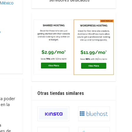
 México
y
Otras tiendas similares
ra poder
 en la
a
nes de