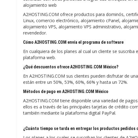
alojamiento web
A2HOSTING.COM ofrece productos para dominós, certifica
Linux, comercio electrónico, alojamiento cPanel, alojam
alojamiento VPS, alojamiento VPS administrativo, alojam
revendedor.
Cómo A2HOSTING.COM envía el programa de software
En cualquiera de los planes al cual un cliente se suscri
plataforma web.
¿Qué descuentos ofrece A2HOSTING.COM México?
En A2HOSTING.COM sus clientes pueden disfrutar de una v
están entre un 50%, 53%, 60%, 66% y hasta un 72%.
Métodos de pago en A2HOSTING.COM México
A2HOSTING.COM tiene disponible una variedad de pagos l
ellos es a través de las principales tarjetas de crédito 
también mediante la plataforma digital PayPal.
¿Cuánto tiempo se tarda en entregar los productos pedido
Los planes a los cuales se suscriban los clientes de A2HO