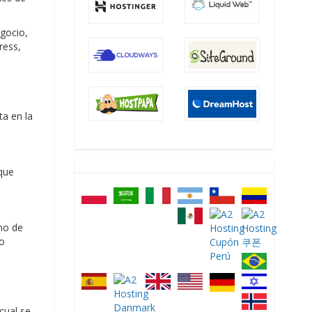
gocio,
ress,
ta en la
 que
no de
mo
cual se