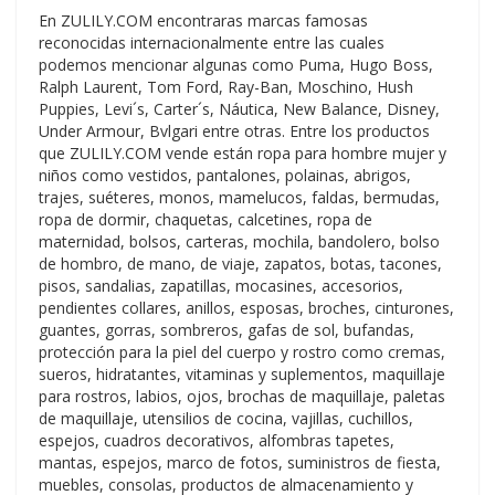
En ZULILY.COM encontraras marcas famosas
reconocidas internacionalmente entre las cuales
podemos mencionar algunas como Puma, Hugo Boss,
Ralph Laurent, Tom Ford, Ray-Ban, Moschino, Hush
Puppies, Levi´s, Carter´s, Náutica, New Balance, Disney,
Under Armour, Bvlgari entre otras. Entre los productos
que ZULILY.COM vende están ropa para hombre mujer y
niños como vestidos, pantalones, polainas, abrigos,
trajes, suéteres, monos, mamelucos, faldas, bermudas,
ropa de dormir, chaquetas, calcetines, ropa de
maternidad, bolsos, carteras, mochila, bandolero, bolso
de hombro, de mano, de viaje, zapatos, botas, tacones,
pisos, sandalias, zapatillas, mocasines, accesorios,
pendientes collares, anillos, esposas, broches, cinturones,
guantes, gorras, sombreros, gafas de sol, bufandas,
protección para la piel del cuerpo y rostro como cremas,
sueros, hidratantes, vitaminas y suplementos, maquillaje
para rostros, labios, ojos, brochas de maquillaje, paletas
de maquillaje, utensilios de cocina, vajillas, cuchillos,
espejos, cuadros decorativos, alfombras tapetes,
mantas, espejos, marco de fotos, suministros de fiesta,
muebles, consolas, productos de almacenamiento y