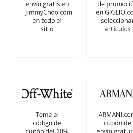
envío gratis en
de promoci
JimmyChoo.com
en GIGLIO.c
en todo el
selecciona
sitio
artículos
Tome el
ARMANI.co
código de
cupón de
cupón del 10%
envío gratui