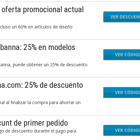
oferta promocional actual
VER DESCUE
ncluso un 60% en artículos de diseño
abanna: 25% en modelos
VER CÓDIG
EXT
abanna, puede obtener un 25% de descuento
na.com: 25% de descuento
VER CÓDIG
EXT
 al finalizar la compra para ahorrar un
unt de primer pedido
VER CÓDIG
LA
o de descuento durante el pago para