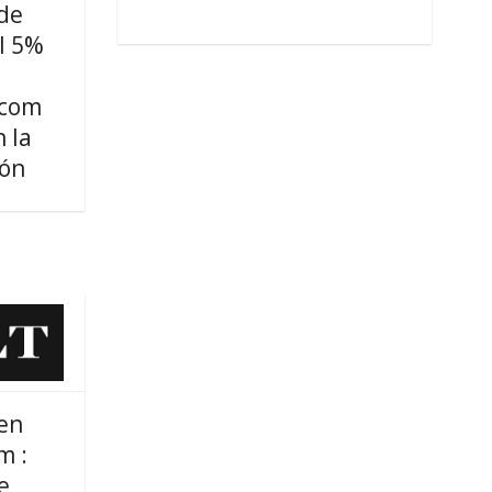
de
l 5%
.com
 la
ión
en
m :
e