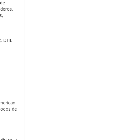
 de
ederos,
s,
x, DHL
American
todos de