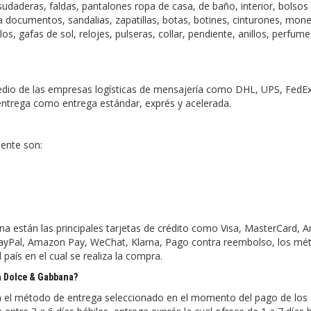
udaderas, faldas, pantalones ropa de casa, de baño, interior, bolsos
 documentos, sandalias, zapatillas, botas, botines, cinturones, mon
s, gafas de sol, relojes, pulseras, collar, pendiente, anillos, perfume
edio de las empresas logísticas de mensajería como DHL, UPS, FedE
 entrega como entrega estándar, exprés y acelerada.
ente son:
 están las principales tarjetas de crédito como Visa, MasterCard, 
 PayPal, Amazon Pay, WeChat, Klarna, Pago contra reembolso, los mé
aís en el cual se realiza la compra.
a Dolce & Gabbana?
n el método de entrega seleccionado en el momento del pago de los