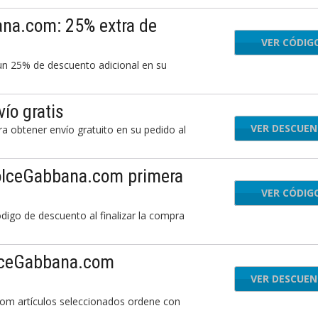
na.com: 25% extra de
VER CÓDIG
EXT
 un 25% de descuento adicional en su
ío gratis
VER DESCUE
 obtener envío gratuito en su pedido al
DolceGabbana.com primera
VER CÓDIG
LA
go de descuento al finalizar la compra
olceGabbana.com
VER DESCUE
om artículos seleccionados ordene con