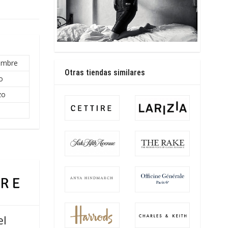
embre
Otras tiendas similares
o
zo
el