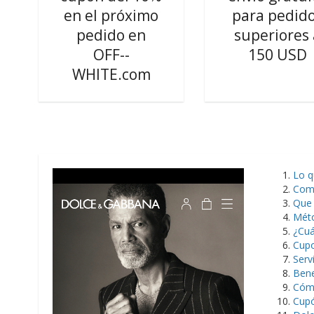
en el próximo
para pedid
pedido en
superiores 
OFF--
150 USD
WHITE.com
Lo q
Como
Que 
Méto
¿Cuá
Cupo
Serv
Bene
Cómo
Cupó