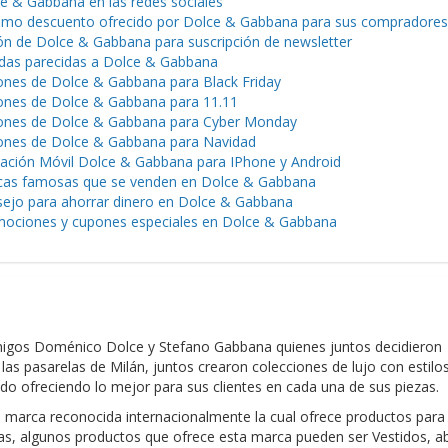
e & Gabbana en las redes sociales
mo descuento ofrecido por Dolce & Gabbana para sus compradores
n de Dolce & Gabbana para suscripción de newsletter
das parecidas a Dolce & Gabbana
nes de Dolce & Gabbana para Black Friday
nes de Dolce & Gabbana para 11.11
nes de Dolce & Gabbana para Cyber Monday
nes de Dolce & Gabbana para Navidad
cación Móvil Dolce & Gabbana para IPhone y Android
as famosas que se venden en Dolce & Gabbana
ejo para ahorrar dinero en Dolce & Gabbana
ociones y cupones especiales en Dolce & Gabbana
igos Doménico Dolce y Stefano Gabbana quienes juntos decidieron
as pasarelas de Milán, juntos crearon colecciones de lujo con estilo
do ofreciendo lo mejor para sus clientes en cada una de sus piezas.
arca reconocida internacionalmente la cual ofrece productos para 
tras, algunos productos que ofrece esta marca pueden ser Vestidos, ab