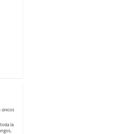
s únicos
toda la
rigos,