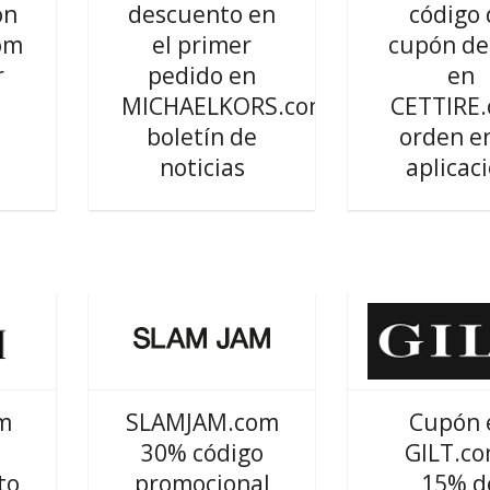
ón
descuento en
código 
om
el primer
cupón de
r
pedido en
en
MICHAELKORS.com
CETTIRE
boletín de
orden en
noticias
aplicac
m
SLAMJAM.com
Cupón 
30% código
GILT.co
to
promocional
15% d