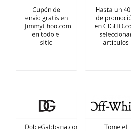
Cupón de
Hasta un 4
envío gratis en
de promoci
JimmyChoo.com
en GIGLIO.c
en todo el
selecciona
sitio
artículos
DolceGabbana.com
Tome el