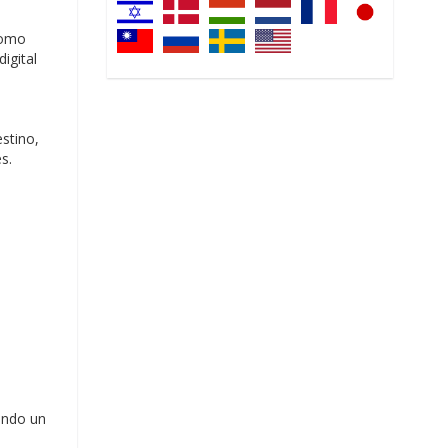
como
igital
stino,
s.
ando un