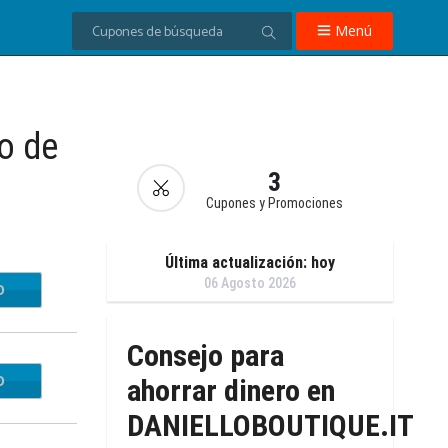
Menú
o de
3
Cupones y Promociones
Última actualización: hoy
06 Agosto 2026
O
ME10
Consejo para
O
ME10
ahorrar dinero en
DANIELLOBOUTIQUE.IT