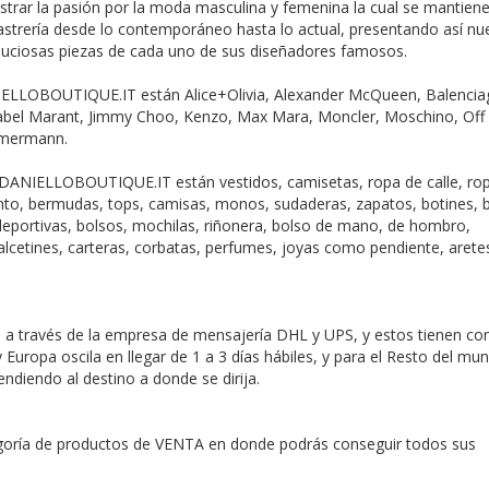
rar la pasión por la moda masculina y femenina la cual se mantien
strería desde lo contemporáneo hasta lo actual, presentando así nu
nuciosas piezas de cada uno de sus diseñadores famosos.
IELLOBOUTIQUE.IT están Alice+Olivia, Alexander McQueen, Balencia
sabel Marant, Jimmy Choo, Kenzo, Max Mara, Moncler, Moschino, Off
immermann.
 DANIELLOBOUTIQUE.IT están vestidos, camisetas, ropa de calle, ro
unto, bermudas, tops, camisas, monos, sudaderas, zapatos, botines, 
s deportivas, bolsos, mochilas, riñonera, bolso de mano, de hombro,
lcetines, carteras, corbatas, perfumes, joyas como pendiente, arete
 través de la empresa de mensajería DHL y UPS, y estos tienen c
 Europa oscila en llegar de 1 a 3 días hábiles, y para el Resto del mu
endiendo al destino a donde se dirija.
oría de productos de VENTA en donde podrás conseguir todos sus