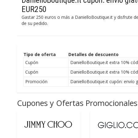
DanielloBoutique.it cupón: envío grat
EUR250
Gastar 250 euros o más a DanielloBoutique.it y disfrute d
de su pedido.
Tipo de oferta
Detalles de descuento
Cupón
DanielloBoutique.it extra 10% cód
Cupón
DanielloBoutique.it extra 10% cód
Promoción
DanielloBoutique.it cupón: envío 
Cupones y Ofertas Promocionales 