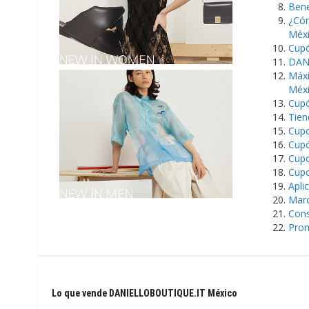
Bene
¿Cóm
Méx
Cupó
DANI
Máxi
Méx
Cupó
Tien
Cup
Cupó
Cup
Cup
Apli
Marc
Cons
Prom
Lo que vende DANIELLOBOUTIQUE.IT México