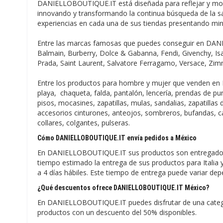
DANIELLOBOUTIQUE.IT está diseñada para reflejar y most
innovando y transformando la continua búsqueda de la sa
experiencias en cada una de sus tiendas presentando mi
Entre las marcas famosas que puedes conseguir en DAN
Balmain, Burberry, Dolce & Gabanna, Fendi, Givenchy, I
Prada, Saint Laurent, Salvatore Ferragamo, Versace, Z
Entre los productos para hombre y mujer que venden en
playa, chaqueta, falda, pantalón, lencería, prendas de p
pisos, mocasines, zapatillas, mulas, sandalias, zapatilla
accesorios cinturones, anteojos, sombreros, bufandas, ca
collares, colgantes, pulseras.
Cómo DANIELLOBOUTIQUE.IT envía pedidos a México
En DANIELLOBOUTIQUE.IT sus productos son entregado a
tiempo estimado la entrega de sus productos para Italia y
a 4 días hábiles. Este tiempo de entrega puede variar dep
¿Qué descuentos ofrece DANIELLOBOUTIQUE.IT México?
En DANIELLOBOUTIQUE.IT puedes disfrutar de una categ
productos con un descuento del 50% disponibles.