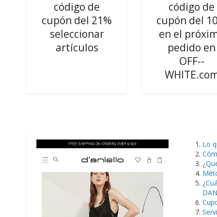
código de
código de
cupón del 21%
cupón del 1
seleccionar
en el próxi
artículos
pedido en
OFF--
WHITE.co
Lo 
Cóm
¿Qu
Mét
¿Cuá
DAN
Cupo
Serv