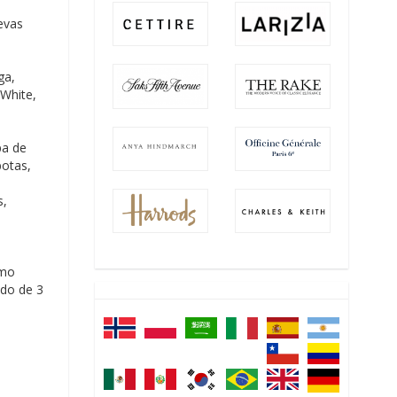
e
evas
ga,
 White,
pa de
botas,
s,
omo
ndo de 3