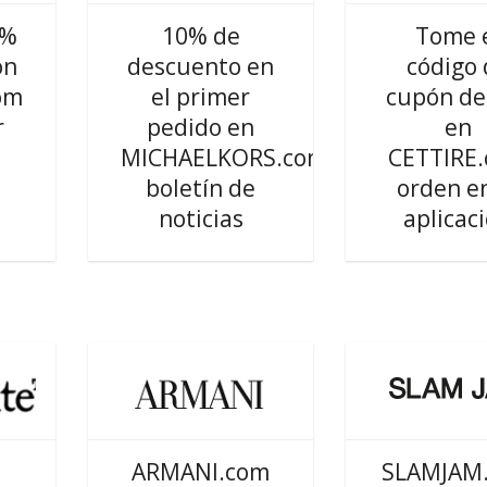
0%
10% de
Tome 
ón
descuento en
código 
om
el primer
cupón de
r
pedido en
en
MICHAELKORS.com
CETTIRE
boletín de
orden en
noticias
aplicac
ARMANI.com
SLAMJAM