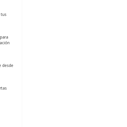
 tus
 para
zación
ce desde
rtas