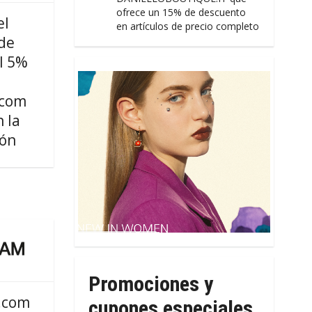
ofrece un 15% de descuento
el
en artículos de precio completo
de
l 5%
.com
 la
ión
Promociones y
.com
cupones especiales