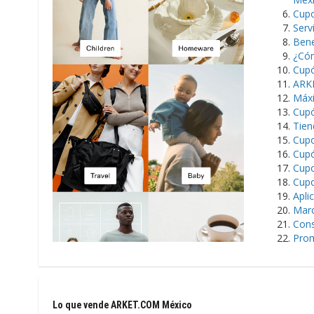
Cupo
Serv
Bene
¿Cóm
Cupó
ARKE
Máxi
Cupó
Tien
Cup
Cupó
Cupo
Cup
Apli
Marc
Cons
Prom
Lo que vende ARKET.COM México