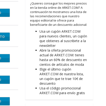
¿Quieres conseguir los mejores precios
en la tienda online de ARKET.COM? A
continuación te mostramos una lista de
O
DENT
las recomendaciones que nuestro
equipo editorial te ofrece para
beneficiarte de un descuento adicional:
Usa un cupón ARKET.COM
para nuevos clientes, un cupón
NTO
que obtienes al suscribirte a la
newsletter
Abre la oferta promocional
actual de ARKET.COM: tienes
O
RA10
hasta un 60% de descuento en
cientos de artículos de moda
Elige el último cupón
ARKET.COM de nuestra lista,
un cupón que te trae 10€ de
O
ENAT
descuento
Usa el código promocional
ARKET.COM para envío gratis
O
TINT