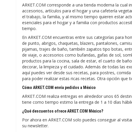
ARKET.COM corresponde a una tienda moderna la cual inc
accesorios, artículos para el hogar y una cafetería vege
el trabajo, la familia, y al mismo tiempo quieren estar 
esenciales para el hogar y a familia con productos accesi
tiempo.
En ARKET.COM encuentras entre sus categorías para homb
de punto, abrigos, chaquetas, blazers, pantalones, camisas
pijamas, trajes de baño, también zapatos tipo botas, ent
de viaje, o accesorios como bufandas, gafas de sol, somb
productos para la cocina, sala de estar, el cuarto de baño
decorar, la limpieza y el cuidado. Además de todas las e
aquí puedes ver desde sus recetas, para postres, comida s
para poder realizar estas ricas recetas. Otra opción que t
Cómo ARKET.COM envía pedidos a México
ARKET.COM realiza entregas en alrededor unos 65 destin
tiene como tiempo estimo la entrega de 1 a 10 días hábil
¿Qué descuentos ofrece ARKET.COM México?
Por ahora en ARKET.COM solo puedes conseguir al visitar
su newsletter.