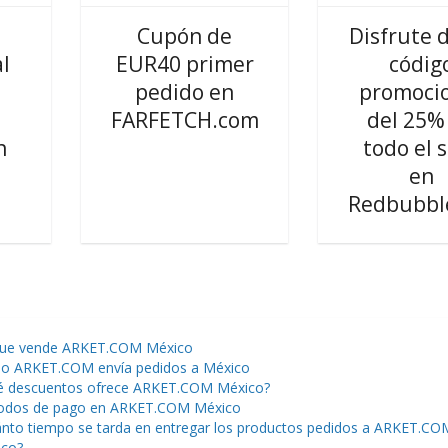
Cupón de
Disfrute 
l
EUR40 primer
códig
pedido en
promoci
FARFETCH.com
del 25%
n
todo el s
en
Redbubbl
que vende ARKET.COM México
o ARKET.COM envía pedidos a México
 descuentos ofrece ARKET.COM México?
odos de pago en ARKET.COM México
nto tiempo se tarda en entregar los productos pedidos a ARKET.CO
ico?