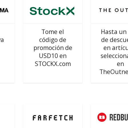
Tome el
Hasta un
va
código de
de descu
promoción de
en artíc
USD10 en
seleccion
STOCKX.com
en
TheOutne