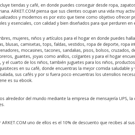
luye tiendas y café, en donde puedes conseguir desde ropa, zapato
tariana. ARKET.COM piensa que sus clientes ocupan una vida muy activ
actualizados y modernos es por esto que tiene como objetivo ofrecer 
bles y esenciales, con calidad y bien diseñados para que perduren en 
res, mujeres, niños y artículos para el hogar en donde puedes hall
, blusas, camisetas, tops, faldas, vestidos, ropa de deporte, ropa int
renadores, mocasines, tacones, sandalias, pisos, bolsos, cruzados, 
reros, guantes, joyas como anillos, colgantes y para el hogar encue
, y el cuarto de los niños, también juguetes para los niños, producto
xquisiteces en su café, donde encuentras la mejor comida saludable y
alada, sus cafés y por si fuera poco encuentras los utensilios neces
iene es su ebook.
os alrededor del mundo mediante la empresa de mensajería UPS, la 
es.
 ARKET.COM uno de ellos es el 10% de descuento que recibes al susc