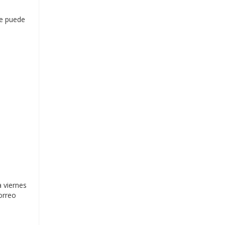
de puede
 viernes
orreo