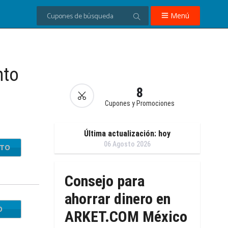
Menú
nto
8
Cupones y Promociones
Última actualización: hoy
06 Agosto 2026
NTO
Consejo para
ahorrar dinero en
O
BPZQ
ARKET.COM México