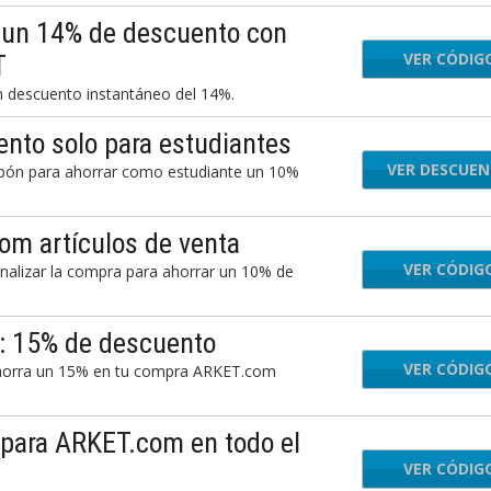
a un 14% de descuento con
VER CÓDIG
STU
T
 descuento instantáneo del 14%.
to solo para estudiantes
VER DESCUE
upón para ahorrar como estudiante un 10%
om artículos de venta
VER CÓDIG
EXT
nalizar la compra para ahorrar un 10% de
: 15% de descuento
VER CÓDIG
MEC
ahorra un 15% en tu compra ARKET.com
 para ARKET.com en todo el
VER CÓDIG
RKE