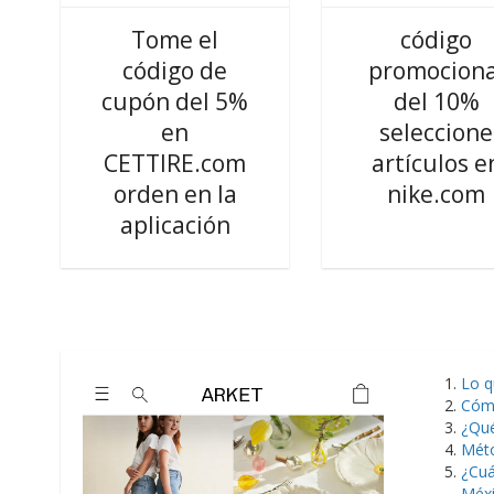
Tome el
código
código de
promociona
cupón del 5%
del 10%
en
seleccione
CETTIRE.com
artículos e
orden en la
nike.com
aplicación
Lo 
Cóm
¿Qué
Mét
¿Cuá
Méx