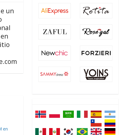
de un
o
onal
 en
itio
e.com
M en