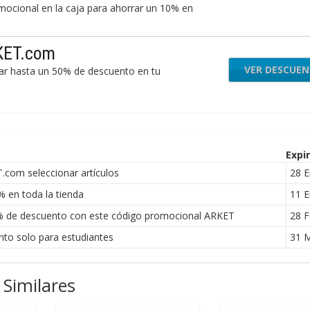
cional en la caja para ahorrar un 10% en
RKET.com
VER DESCUE
rar hasta un 50% de descuento en tu
Expi
com seleccionar artículos
28 E
 en toda la tienda
11 E
4% de descuento con este código promocional ARKET
28 F
o solo para estudiantes
31 
Similares