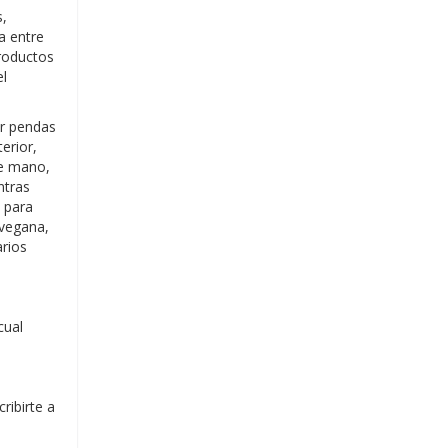
s,
a entre
productos
el
ar pendas
erior,
de mano,
ntras
s para
 vegana,
arios
cual
ribirte a