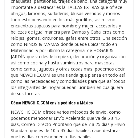
chaquetas, pantalones, trajes de baño, una categoría muy
importante a destacar es la TALLAS EXTRAS que ofrece
abrigos, kimonos, sudaderas, blusas vestidos y monos
todo esto pensando en los más gorditos, así mismo
encuentras zapatos para hombre y mujer, accesorios y
bellezas de igual manera para Damas y Caballeros como
relojes, gorras, cinturones, gafas entre otros. Una sección
como NIÑOS & MAMAS donde puede ubicar todo en
Maternidad y por ultimo la categoría de HOGAR &
JARDÍN que va desde limpieza, decoración y organización
así como cocina y hasta suministros para mascotas
como cama, juguetes y otras cosas mas, podemos decir
que NEWCHIC.COM es una tienda que piensa en todo así
como las necesidades y comodidades para que así todos
los integrantes del hogar puedan lucir bien en cualquiera
de sus facetas.
Cómo NEWCHIC.COM envía pedidos a México
NEWCHIC.COM ofrece varios métodos de envio, como
podemos mencionar Envío Acelerado que va de 5 a 15
dias, Correo Directo Prioritario que de 7 a 25 días y Envío
Standard que es de 10 a 45 dias habiles, cabe destacar
que los días corresponden a días habiles.