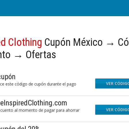
ed Clothing
Cupón México → Có
nto → Ofertas
cupón
VER CÓDIG
HUR
lice este código de cupón durante el pago
eeInspiredClothing.com
VER CÓDIG
A
escuento al momento de pagar para ahorrar