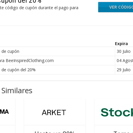
cupón del 20%
VER CÓDIG
L
ste código de cupón durante el pago para
Expira
o de cupón
30 Julio
ra BeeInspiredClothing.com
04 Agos
o de cupón del 20%
29 Julio
Similares