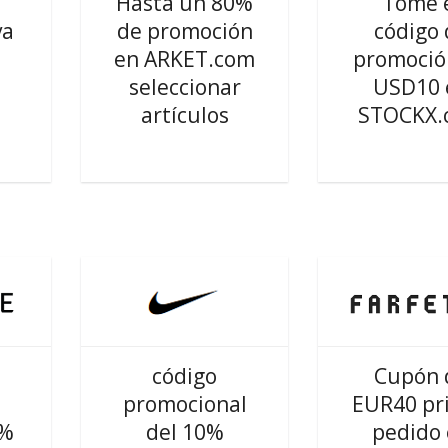
Hasta un 80%
Tome 
va
de promoción
código 
en ARKET.com
promoció
seleccionar
USD10 
artículos
STOCKX.
código
Cupón 
promocional
EUR40 pr
5%
del 10%
pedido