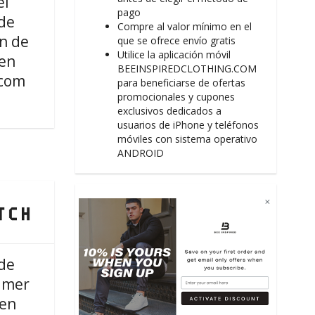
el
pago
de
Compre al valor mínimo en el
n de
que se ofrece envío gratis
Utilice la aplicación móvil
en
BEEINSPIREDCLOTHING.COM
com
para beneficiarse de ofertas
promocionales y cupones
exclusivos dedicados a
usuarios de iPhone y teléfonos
móviles con sistema operativo
ANDROID
de
imer
 en