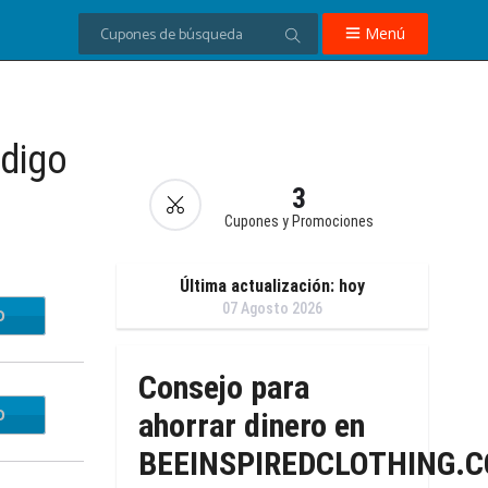
Menú
digo
3
Cupones y Promociones
Última actualización: hoy
07 Agosto 2026
O
RY20
Consejo para
O
PP10
ahorrar dinero en
BEEINSPIREDCLOTHING.