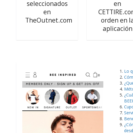
seleccionados
en
en
CETTIRE.c
TheOutnet.com
orden en l
aplicación
Lo 
Cóm
¿Qu
Mét
¿Cuá
BEE
Cup
Serv
Bene
¿Có
desd