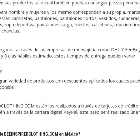
 en sus productos, a lo cual también podrías conseguir piezas persona
a hombre y mujeres y los mismo corresponden a su propia, marca,
 están camisetas, pantalones, pantalones cortos, vestidos, sudaderas
s, ropa deportiva, pantalones cargo, medias, calcetines, ropa interior
 chanclas.
ados a través de las empresas de mensajería como DHL Y FedEx y
y 8 días hábiles estimado, estos tiempos de entrega pueden variar
?
 variedad de productos con descuentos aplicados los cuales pue
onible.
CLOTHING.COM están los realizados a través de tarjetas de crédit
 a través de la cartera digital PayPal, este paso será realizado una
s de BEEINSPIREDCLOTHING.COM en México?