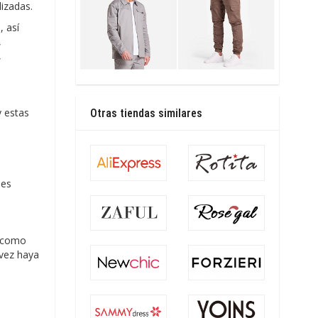
lizadas.
 así
,
,
 estas
Otras tiendas similares
des
o como
 vez haya