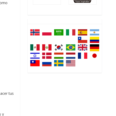
 como
acer tus
s y