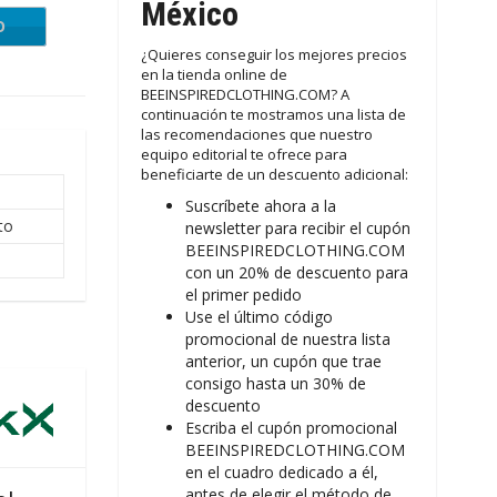
México
O
UCKY
¿Quieres conseguir los mejores precios
en la tienda online de
BEEINSPIREDCLOTHING.COM? A
continuación te mostramos una lista de
las recomendaciones que nuestro
equipo editorial te ofrece para
beneficiarte de un descuento adicional:
Suscríbete ahora a la
to
newsletter para recibir el cupón
BEEINSPIREDCLOTHING.COM
con un 20% de descuento para
el primer pedido
Use el último código
promocional de nuestra lista
anterior, un cupón que trae
consigo hasta un 30% de
descuento
Escriba el cupón promocional
BEEINSPIREDCLOTHING.COM
en el cuadro dedicado a él,
antes de elegir el método de