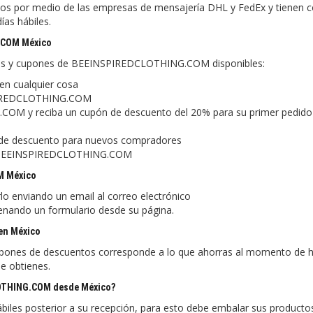
 por medio de las empresas de mensajería DHL y FedEx y tienen
ías hábiles.
.COM México
nales y cupones de BEEINSPIREDCLOTHING.COM disponibles:
 cualquier cosa
SPIREDCLOTHING.COM
.COM y reciba un cupón de descuento del 20% para su primer pedido
e descuento para nuevos compradores
l BEEINSPIREDCLOTHING.COM
OM México
rlo enviando un email al correo electrónico
ando un formulario desde su página.
en México
s cupones de descuentos corresponde a lo que ahorras al momento de h
ue obtienes.
LOTHING.COM desde México?
ábiles posterior a su recepción, para esto debe embalar sus producto