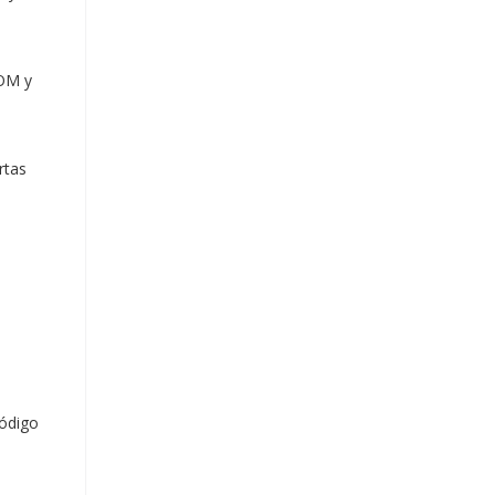
COM y
rtas
código