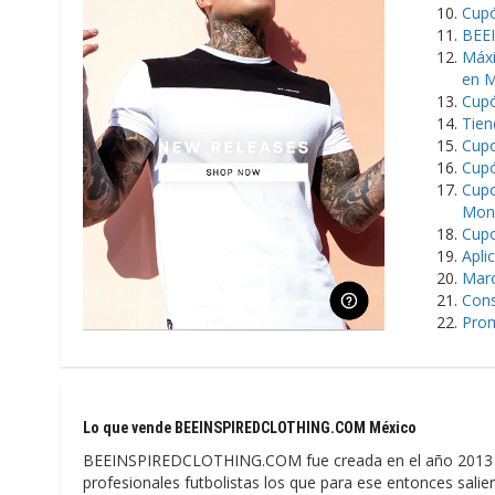
Cupó
BEEI
Máx
en M
Cupó
Tie
Cup
Cup
Cup
Mon
Cup
Apli
Marc
Cons
Pro
Lo que vende BEEINSPIREDCLOTHING.COM México
BEEINSPIREDCLOTHING.COM fue creada en el año 2013 
profesionales futbolistas los que para ese entonces saliero