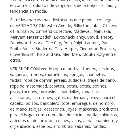
encontrar productos de vanguardia de la mejor calidad, y
tendencia en moda.
Entre las marcas mas destacadas que puedes conseguir
en VERISHOP.COM estan Agolde, Billie the Label, Citizens
of Humanity, Girlfriend Collective, Madewell, Nanuska,
Maryam Nassir Zadeh, LoveShackFancy, Staud, Theory,
Deadwood, Norse The City, Polo Ralph Laurent, Paul
Smith, Vince, Bioderma Tata Harper, Cinnamon Projects,
Clover&Birch, Kiko and GG, Meri Meri, Moulin Roty entre
otros.
VERISHOP.COM vende ropa deportiva, fondos, vestidos,
vaqueros, monos, mamelucos, abrigos, chaquetas,
faldas, ropa de dormir, jerséis, sudadera, trajes de baño,
ropa de maternidad, zapatos, botas, botas, botines,
pisos, tacones, mocasines, sandalias, zapatillas,
accesorios, cinturones, gafas, diademas y pinzas para el
cabello, bolsos, bandolero, tote, embrague, de hombro,
de mano, relojes, accesorios, joyas, máscaras, productos
para el hogar como utensilios de cocina, vajilla, cubiertos,
artículos de decoración, cojines, velas, almacenamiento y
organización, espejos, alfombras, sabanas, fundas,