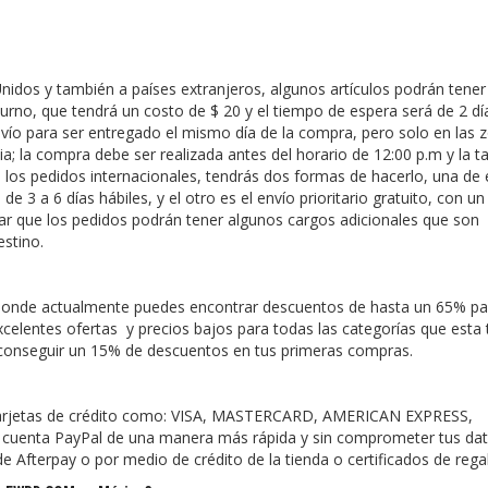
 Unidos y también a países extranjeros, algunos artículos podrán tene
cturno, que tendrá un costo de $ 20 y el tiempo de espera será de 2 dí
vío para ser entregado el mismo día de la compra, pero solo en las 
; la compra debe ser realizada antes del horario de 12:00 p.m y la tar
 los pedidos internacionales, tendrás dos formas de hacerlo, una de e
e 3 a 6 días hábiles, y el otro es el envío prioritario gratuito, con u
nar que los pedidos podrán tener algunos cargos adicionales que son
estino.
 donde actualmente puedes encontrar descuentos de hasta un 65% p
celentes ofertas y precios bajos para todas las categorías que esta 
s conseguir un 15% de descuentos en tus primeras compras.
tarjetas de crédito como: VISA, MASTERCARD, AMERICAN EXPRESS,
u cuenta PayPal de una manera más rápida y sin comprometer tus da
e Afterpay o por medio de crédito de la tienda o certificados de rega