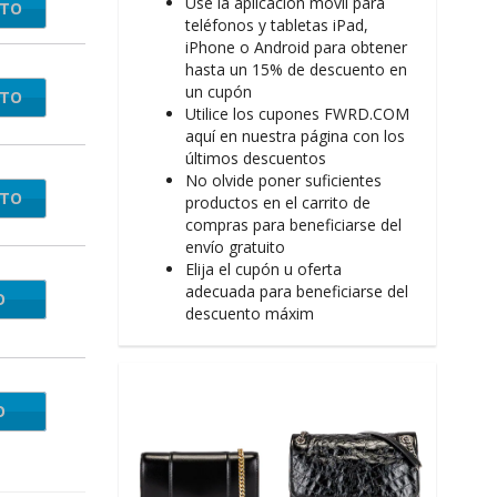
Use la aplicación móvil para
NTO
teléfonos y tabletas iPad,
iPhone o Android para obtener
hasta un 15% de descuento en
un cupón
NTO
Utilice los cupones FWRD.COM
aquí en nuestra página con los
últimos descuentos
No olvide poner suficientes
NTO
productos en el carrito de
compras para beneficiarse del
envío gratuito
Elija el cupón u oferta
adecuada para beneficiarse del
O
2014
descuento máxim
O
plush