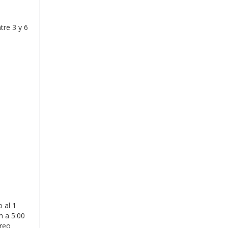
tre 3 y 6
 al 1
m a 5:00
rreo