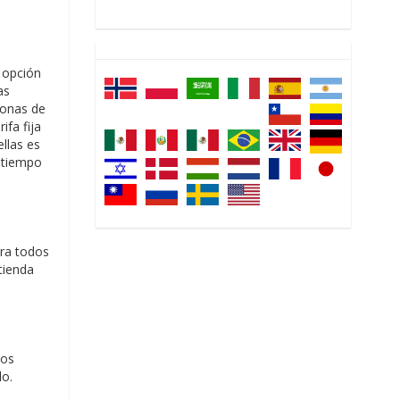
r opción
as
zonas de
ifa fija
llas es
n tiempo
ara todos
tienda
tos
lo.