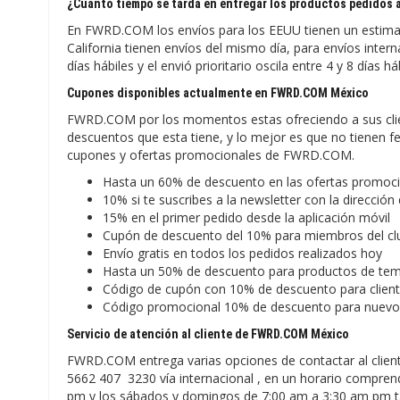
¿Cuánto tiempo se tarda en entregar los productos pedidos
En FWRD.COM los envíos para los EEUU tienen un estimado
California tienen envíos del mismo día, para envíos inter
días hábiles y el envió prioritario oscila entre 4 y 8 días há
Cupones disponibles actualmente en FWRD.COM México
FWRD.COM por los momentos estas ofreciendo a sus clien
descuentos que esta tiene, y lo mejor es que no tienen f
cupones y ofertas promocionales de FWRD.COM.
Hasta un 60% de descuento en las ofertas promoc
10% si te suscribes a la newsletter con la dirección
15% en el primer pedido desde la aplicación móvil
Cupón de descuento del 10% para miembros del 
Envío gratis en todos los pedidos realizados hoy
Hasta un 50% de descuento para productos de te
Código de cupón con 10% de descuento para client
Código promocional 10% de descuento para nuev
Servicio de atención al cliente de FWRD.COM México
FWRD.COM entrega varias opciones de contactar al cliente
5662 407 3230 vía internacional , en un horario compren
pm y los sábados y domingos de 7:00 am a 3:30 am pm ta