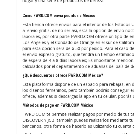
hogar y una serie de productos de belleza.
Cómo FWRD.COM envía pedidos a México
Esta tienda ofrece envíos para el interior de los Estados
a envío gratis, de no ser así, está la opción de envío no
laborales, por otra parte FWRD.COM ofrece un tipo de en
Los Ángeles y el Condado de Orange en el sur de California
para esta opción será de $ 50 por pedido. Para el caso de
el envío expreso gratuito, que tendrá un tiempo estimado d
de espera de 4 a 8 días laborales; Es importante mencio
calculados por el departamento de aduanas del país de d
¿Qué descuentos ofrece FWRD.COM México?
Esta plataforma dispone de un espacio para rebajas, en
los diseños femeninos, pero también podrás conseguir ex
ofrece, además si descargas la app en tu celular, podrá
Métodos de pago en FWRD.COM México
FWRD.COM te permite realizar pagos por medio de tus 
DISCOVER Y JCB, también puedes realizarlos mediante t
bancarios, otra forma de hacerlo es utilizando tu cuenta d