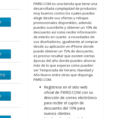
FWRD.COM es una tienda que tiene una
desarrollada complejidad de productos
muy buenos costos los cuales puedes
elegir desde sus ofertas y rebajas
O
RA20
promocionales disponibles, además
puedes suscribirte y obtener un 10% de
descuento así como recibir información
de interés en cuanto a novedades de
sus diseñadores, igualmente al comprar
desde su aplicación en iPhone donde
puede obtener un 15% de descuento,
O
HE19
es preciso resaltar que existen ciertas
épocas del año donde puedes ahorrar
más de lo que esperas como pueden
ser Temporada de Verano, Navidad y
NTO
Año Nuevo entre otras que disponga
FWRD.COM.
Regístrese en el sitio web
oficial de FWRD.COM con su
O
RBO1
dirección de correo electrónico
para recibir el cupón de
descuento del 10% para
nuevos clientes.