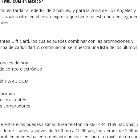
 a FWRD.COM en México?
 en tardar alrededor de 2 hábiles, y para la zona de Los Ángeles y
nacionales ofrecen él envió expreso que tiene un estimado en llegar en
biles.
tes Gift Card, los cuales puedes combinar con las promociones y
echa de caducidad. A continuación se muestra una lista de los últimos
ionales de hoy
 de correo electrónico
club FWRD.COM
mporada
es existentes
os compradores
 entre ellos puedes usar su línea telefónica 866 434 3169 nacional, o
dido de Lunes a Jueves de 5:00 am a 10:00 pm; los viernes de 5:00a
mbién puedes hacerlo mediante un chat en línea, o través de un co