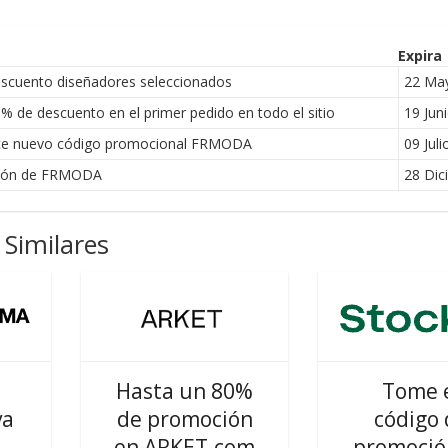
Expira
scuento diseñadores seleccionados
22 Ma
de descuento en el primer pedido en todo el sitio
19 Jun
ste nuevo código promocional FRMODA
09 Juli
upón de FRMODA
28 Dic
Similares
Hasta un 80%
Tome 
va
de promoción
código 
en ARKET.com
promoció