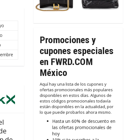
yo
io
Promociones y
o
cupones especiales
iembre
en FWRD.COM
México
Aquí hay una lista de los cupones y
ofertas promocionales más populares
disponibles en estos días. Algunos de
estos códigos promocionales todavía
están disponibles en la actualidad, por
lo que puede probarlos ahora mismo.
el
Hasta un 60% de descuento en
las ofertas promocionales de
de
hoy
n de
10% si te suscribes a la