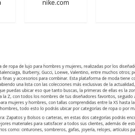
a
nike.com
a de ropa de lujo para hombres y mujeres, realizadas por los diseña
alenciaga, Burberry, Gucci, Loewe, Valentino, entre muchos otros; p
yas finas y accesorios para combinar. Esta plataforma de moda tiene 
ibiendo una lista con las colecciones más exclusivas de la actualidad
que puedas ubicar eso que tanto buscas, la primeras de ellas es la zo
ta la Z, con todos los nombres de tus diseñadores favoritos, seguido 
ara mujeres y hombres, con tallas comprendidas entre la XS hasta la
os hombres, todo esto lo podrás ubicar por categorías de ropa o por m
ra: Zapatos y Bolsos o carteras, en estas dos categorías podrás enc
ejores materiales para satisfacer a todos sus clientes, además de est
como: cinturones, sombreros, gafas, joyería, relojes, artículos pa