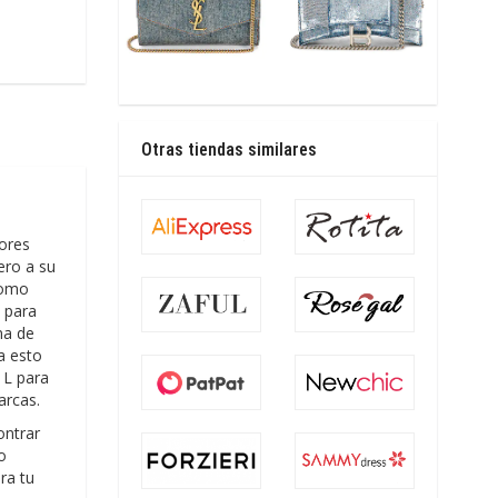
Otras tiendas similares
dores
ero a su
como
, para
na de
a esto
 L para
arcas.
ontrar
o
ra tu